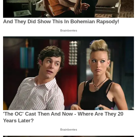
And They Did Show This In Bohemian Rapsody!
Brainberries
'The OC' Cast Then And Now - Where Are They 20
Years Later?
Brainberries