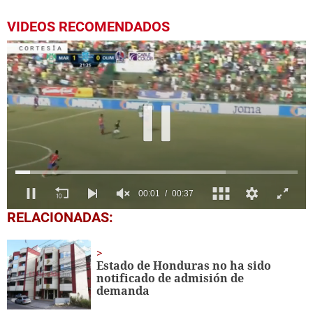
VIDEOS RECOMENDADOS
0
RELACIONADAS:
seconds
of
37
seconds
Estado de Honduras no ha sido
notificado de admisión de
demanda