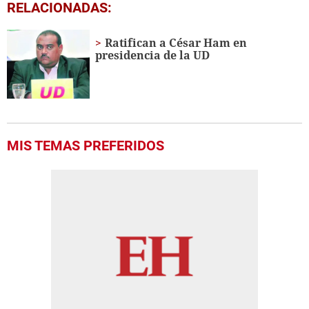
0
RELACIONADAS:
seconds
of
8
Ratifican a César Ham en
minutes,
presidencia de la UD
59
seconds
MIS TEMAS PREFERIDOS