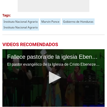
Tags:
Instituto Nacional Agrario
Marvin Ponce
Gobierno de Honduras
Instituto Nacional Agrario
VIDEOS RECOMENDADOS
Fallece pastora de la iglesia Ebenezer, Ninoska de Ponce
El pastor evangélico de la Iglesia de Cristo Ebenezer, Germán Ponce, confirmó este sábado el fallecimiento de su esposa, Ninoska de Ponce, quien sufrió de cáncer por varios años. En el video, Ninoska reapareció en público para interpretar "Mira Dios lo que dicen de ti", canción con la que se identificaba.