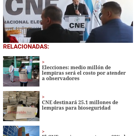
0
RELACIONADAS:
seconds
of
40
seconds
Elecciones: medio millón de
lempiras será el costo por atender
a observadores
CNE destinará 25.1 millones de
lempiras para bioseguridad