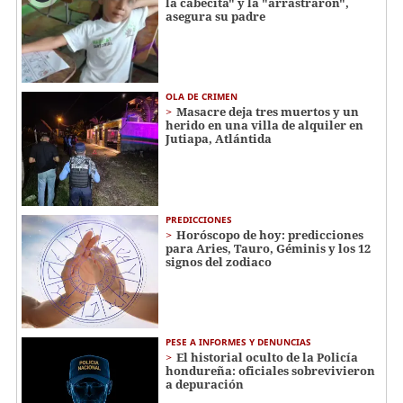
la cabecita" y la "arrastraron",
asegura su padre
OLA DE CRIMEN
Masacre deja tres muertos y un
herido en una villa de alquiler en
Jutiapa, Atlántida
PREDICCIONES
Horóscopo de hoy: predicciones
para Aries, Tauro, Géminis y los 12
signos del zodiaco
PESE A INFORMES Y DENUNCIAS
El historial oculto de la Policía
hondureña: oficiales sobrevivieron
a depuración