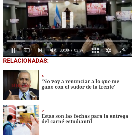
0
RELACIONADAS:
seconds
of
2
minutes,
'No voy a renunciar a lo que me
37
gano con el sudor de la frente'
seconds
Estas son las fechas para la entrega
del carné estudiantil