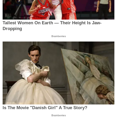
Tallest Women On Earth — Their Height Is Jaw-
Dropping
Brainberries
Is The Movie "Danish Girl" A True Story?
Brainberries