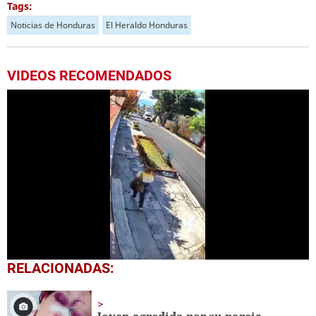
Tags:
Noticias de Honduras
El Heraldo Honduras
VIDEOS RECOMENDADOS
0
RELACIONADAS:
seconds
of
26
seconds