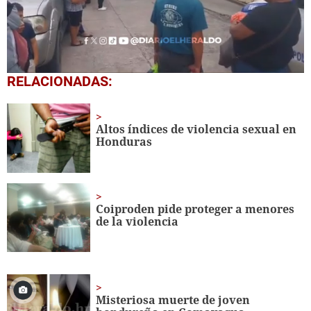
0
RELACIONADAS:
of
1
minute,
25
Altos índices de violencia sexual en
seconds
Honduras
Coiproden pide proteger a menores
de la violencia
Misteriosa muerte de joven