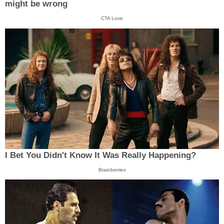
might be wrong
CTA Love
I Bet You Didn't Know It Was Really Happening?
Brainberries