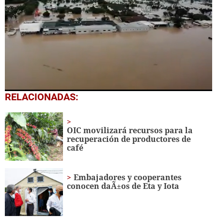
0
RELACIONADAS:
seconds
of
1
minute,
OIC movilizará recursos para la
14
recuperación de productores de
seconds
café
Embajadores y cooperantes
conocen daÃ±os de Eta y Iota