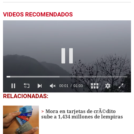
VIDEOS RECOMENDADOS
0
RELACIONADAS:
seconds
of
1
Mora en tarjetas de crÃ©dito
minute,
sube a 1,434 millones de lempiras
3
seconds