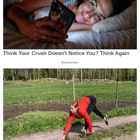
Think Your Crush Doesn't Notice You? Think Again
Brainberries