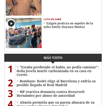
LUTO EN SABÁ
Exigen justicia en sepelio de la
niña Emily Dayana Muñoz
MÁS VISTO
1
"Estaba perdiendo el habla, no podía caminar":
doña Josefa murió carbonizada en su casa en
Cortés
2
Bombazo: Rodri elige al Barcelona y enfría su
posible llegada al Real Madrid
3
MP reactiva denuncia contra Roosevelt
Hernández por abuso de autoridad
4
Abuela permitía que su pareja abusara de su