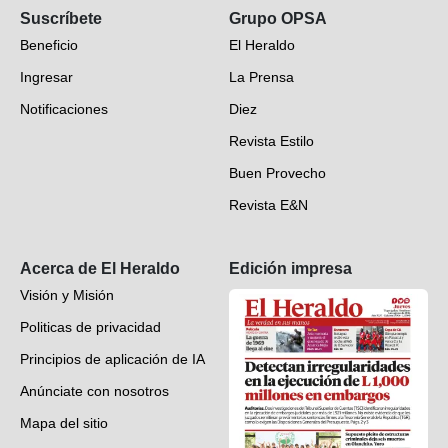
Suscríbete
Grupo OPSA
EH Verifica
Beneficio
El Heraldo
Fotogalerías
Ingresar
La Prensa
Deportes
Notificaciones
Diez
Videos
Revista Estilo
Hondureños en el mundo
Buen Provecho
Revista E&N
Suscripción
Acerca de El Heraldo
Edición impresa
Visión y Misión
Politicas de privacidad
Principios de aplicación de IA
Anúnciate con nosotros
Mapa del sitio