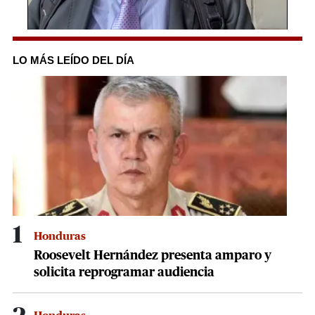
0
seconds
of
LO MÁS LEÍDO DEL DÍA
5
minutes,
48
seconds
1
Honduras
Roosevelt Hernández presenta amparo y
solicita reprogramar audiencia