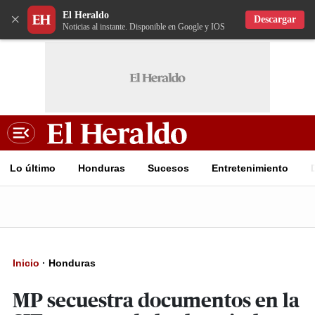
El Heraldo
×
Descargar
Noticias al instante. Disponible en Google y IOS
Lo último
Honduras
Sucesos
Entretenimiento
Inicio
·
Honduras
MP secuestra documentos en la