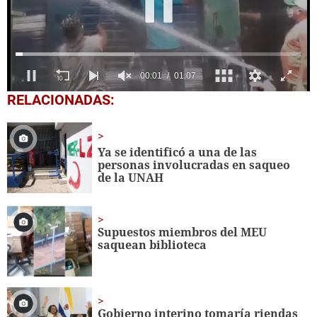
0
RELACIONADAS:
seconds
of
1
minute,
Ya se identificó a una de las
7
personas involucradas en saqueo
seconds
de la UNAH
Supuestos miembros del MEU
saquean biblioteca
Gobierno interino tomaría riendas