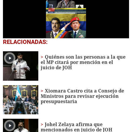
0
RELACIONADAS:
seconds
of
1
Quiénes son las personas a la que
minute,
el MP citará por mención en el
37
juicio de JOH
seconds
Xiomara Castro cita a Consejo de
Ministros para revisar ejecución
presupuestaria
Johel Zelaya afirma que
mencionados en juicio de JOH