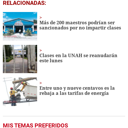
0
RELACIONADAS:
seconds
of
1
minute,
Más de 200 maestros podrían ser
6
sancionados por no impartir clases
seconds
Clases en la UNAH se reanudarán
este lunes
Entre uno y nueve centavos es la
rebaja a las tarifas de energía
MIS TEMAS PREFERIDOS