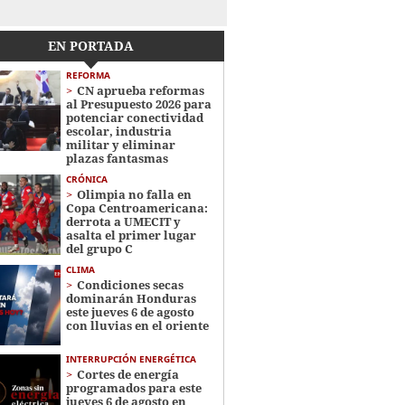
EN PORTADA
REFORMA
CN aprueba reformas
al Presupuesto 2026 para
potenciar conectividad
escolar, industria
militar y eliminar
plazas fantasmas
CRÓNICA
Olimpia no falla en
Copa Centroamericana:
derrota a UMECIT y
asalta el primer lugar
del grupo C
CLIMA
Condiciones secas
dominarán Honduras
este jueves 6 de agosto
con lluvias en el oriente
INTERRUPCIÓN ENERGÉTICA
Cortes de energía
programados para este
jueves 6 de agosto en