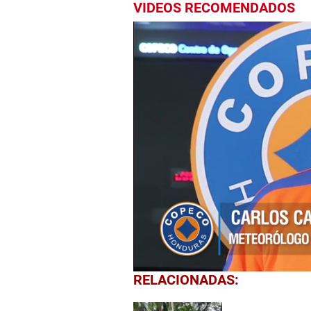
VIDEOS RECOMENDADOS
0
RELACIONADAS:
seconds
of
1