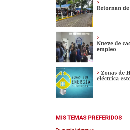
minute,
Retornan de
7
seconds
Volume
0%
Nueve de ca
empleo
Zonas de H
eléctrica es
MIS TEMAS PREFERIDOS
Te puede interesar: