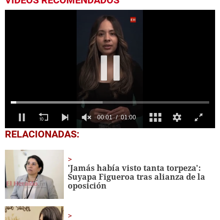
VIDEOS RECOMENDADOS
0
RELACIONADAS:
seconds
of
1
minute,
'Jamás había visto tanta torpeza':
0
Suyapa Figueroa tras alianza de la
oposición