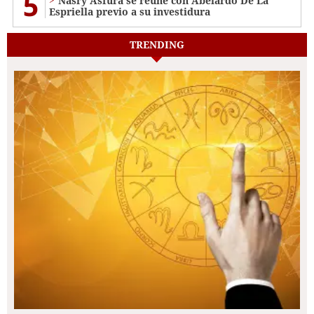
5
Nasry Asfura se reúne con Abelardo De La
Espriella previo a su investidura
TRENDING