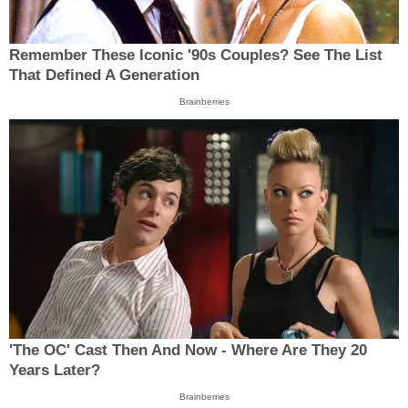
Remember These Iconic '90s Couples? See The List
That Defined A Generation
Brainberries
'The OC' Cast Then And Now - Where Are They 20
Years Later?
Brainberries