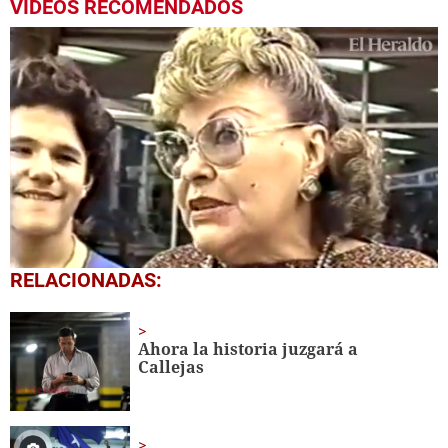
VIDEOS RECOMENDADOS
0
RELACIONADAS:
seconds
of
3
minutes,
Ahora la historia juzgará a
16
Callejas
seconds