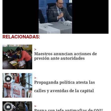
0
RELACIONADAS:
seconds
of
1
minute,
Maestros anuncian acciones de
18
presión ante autoridades
seconds
Propaganda política atesta las
calles y avenidas de la capital
Pugna con jefe antimafias de ONU