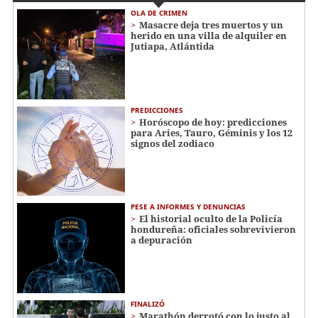
OLA DE CRIMEN
Masacre deja tres muertos y un
herido en una villa de alquiler en
Jutiapa, Atlántida
PREDICCIONES
Horóscopo de hoy: predicciones
para Aries, Tauro, Géminis y los 12
signos del zodiaco
PESE A INFORMES Y DENUNCIAS
El historial oculto de la Policía
hondureña: oficiales sobrevivieron
a depuración
FINALIZÓ
Marathón derrotó con lo justo al