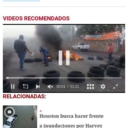
VIDEOS RECOMENDADOS
0
RELACIONADAS:
seconds
of
1
minute,
Houston busca hacer frente
21
seconds
a inundaciones por Harvey