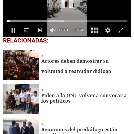
0
RELACIONADAS:
seconds
of
59
seconds
Actores deben demostrar su
voluntad a reanudar diálogo
Piden a la ONU volver a convocar a
los políticos
Reuniones del prediálogo están