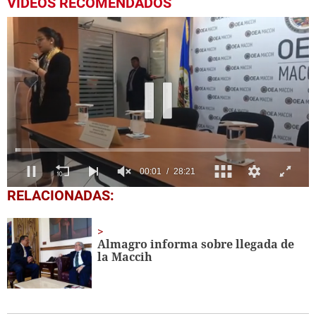
VIDEOS RECOMENDADOS
0
RELACIONADAS:
seconds
of
28
minutes,
Almagro informa sobre llegada de
21
la Maccih
seconds