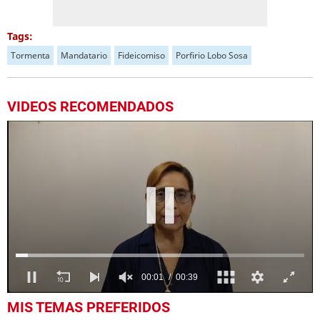
Tags:
Tormenta
Mandatario
Fideicomiso
Porfirio Lobo Sosa
VIDEOS RECOMENDADOS
0
MIS TEMAS PREFERIDOS
seconds