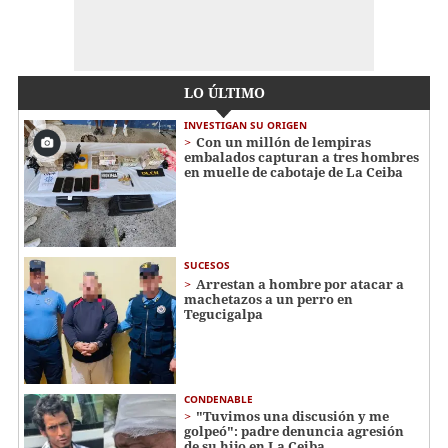
LO ÚLTIMO
INVESTIGAN SU ORIGEN
Con un millón de lempiras
embalados capturan a tres hombres
en muelle de cabotaje de La Ceiba
SUCESOS
Arrestan a hombre por atacar a
machetazos a un perro en
Tegucigalpa
CONDENABLE
"Tuvimos una discusión y me
golpeó": padre denuncia agresión
de su hijo en La Ceiba