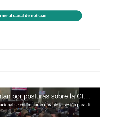
rme al canal de noticias
Diputados se confrontan por posturas sobre la CICIH
Diputados de Libre y el Partido Nacional se confrontaron durante la sesión para discutir el presupuesto general 2023 y la llegada de la CICIH