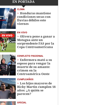
EN PORTADA
CLIMA
Honduras mantiene
condiciones secas con
lluvias débiles este
viernes
EN VIVO
Olivera pone a ganar a
Motagua ante un
sorprendente FAS por la
Copa Centroamericana
CONFLICTO PASIONAL
Enfermera mató a su
esposo para vengar la
muerte de su amante:
crimen en la
Centroamérica Oeste
CUMPLEAÑOS
Los hijos mayores de
Ricky Martin cumplen 18
años: ¿A quién se
parecen?
OFICIAL