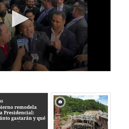
AS
ierno remodela
a Presidencial:
ánto gastarán y qué
bajos se hacen?