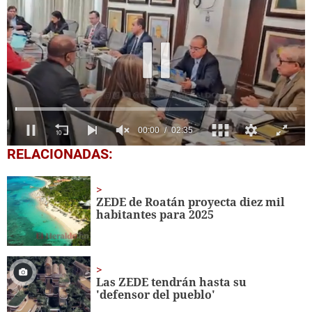
0
RELACIONADAS:
seconds
of
2
minutes,
ZEDE de Roatán proyecta diez mil
35
habitantes para 2025
seconds
Las ZEDE tendrán hasta su
'defensor del pueblo'