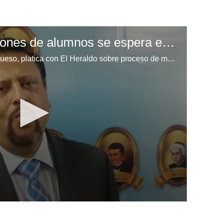
Alrededor de 2.2 millones de alumnos se espera en proceso de matrícula
Ministro de Educación, Arnaldo Bueso, platica con El Heraldo sobre proceso de matrícula a nivel nacional.