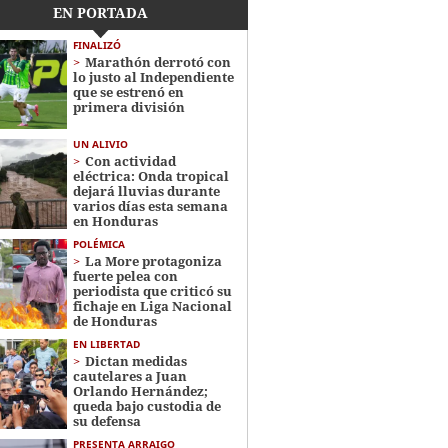
EN PORTADA
FINALIZÓ
Marathón derrotó con
lo justo al Independiente
que se estrenó en
primera división
UN ALIVIO
Con actividad
eléctrica: Onda tropical
dejará lluvias durante
varios días esta semana
en Honduras
POLÉMICA
La More protagoniza
fuerte pelea con
periodista que criticó su
fichaje en Liga Nacional
de Honduras
EN LIBERTAD
Dictan medidas
cautelares a Juan
Orlando Hernández;
queda bajo custodia de
su defensa
PRESENTA ARRAIGO