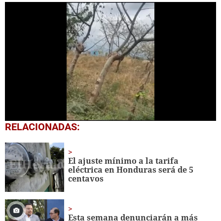
0
RELACIONADAS:
seconds
of
1
minute,
El ajuste mínimo a la tarifa
7
eléctrica en Honduras será de 5
seconds
centavos
Esta semana denunciarán a más