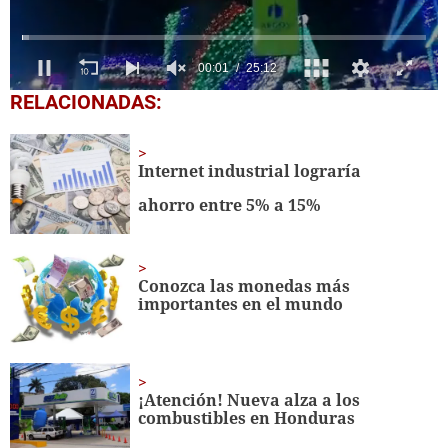
0
RELACIONADAS:
seconds
of
25
minutes,
Internet industrial lograría
12
seconds
ahorro entre 5% a 15%
Conozca las monedas más
importantes en el mundo
¡Atención! Nueva alza a los
combustibles en Honduras