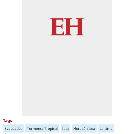
Tags:
Evacuados
Tormenta Tropical
Iota
Huracán Iota
La Lima