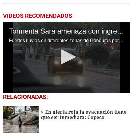
VIDEOS RECOMENDADOS
Tormenta Sara amenaza con ingresar a Honduras con fuertes lluvias
Fuertes lluvias en diferentes zonas de Honduras por el ingreso de la tormenta tropical Sara
0
RELACIONADAS:
seconds
of
1
En alerta roja la evacuación tiene
minute,
que ser inmediata: Copeco
7
seconds