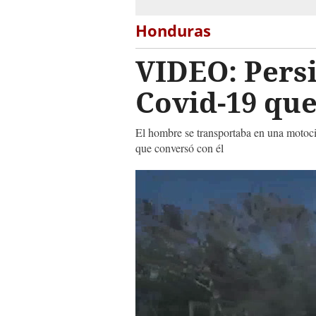
Honduras
VIDEO: Pers
Covid-19 que
El hombre se transportaba en una motocic
que conversó con él
0
seconds
of
3
minutes,
0
Volume
90%