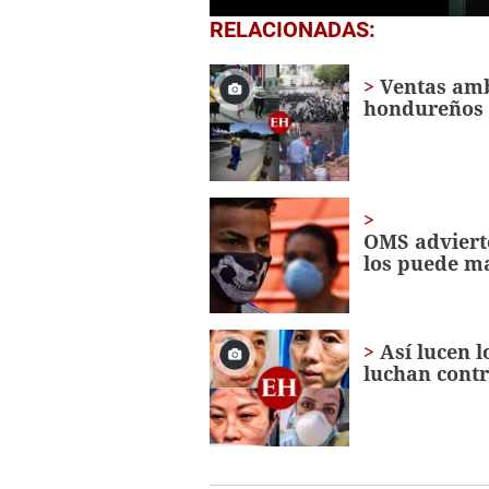
0
RELACIONADAS:
seconds
of
1
Ventas amb
minute,
hondureños
0
Volume
0%
OMS advierte
los puede m
Así lucen l
luchan contr