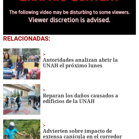
0
RELACIONADAS:
seconds
of
4
minutes,
Autoridades analizan abrir la
27
UNAH el próximo lunes
seconds
Reparan los daños causados a
edificios de la UNAH
Advierten sobre impacto de
extensa canícula en el corredor