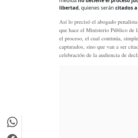
medida
no detiene el proceso jud
libertad
, quienes serán
citados 
Así lo precisó el abogado penalist
que hace el
Ministerio Público
de l
el proceso
, el cual continúa, simp
capturados
, sino que van a ser cit
celebración de la audiencia de dec