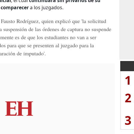
icial
, el cual
continuará sin privarlos de su
a comparecer
a los juzgados.
a
Fausto Rodríguez
, quien explicó que 'la solicitud
a suspensión de las órdenes de captura
no suspende
lemente es de que los estudiantes
no van a ser
ados para que se presenten al juzgado para la
laración de imputado
'.
1
2
3