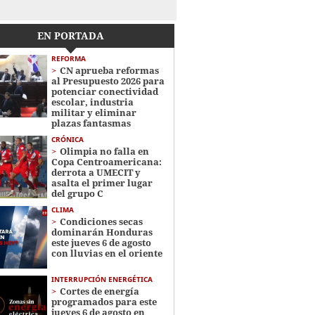
EN PORTADA
REFORMA
CN aprueba reformas
al Presupuesto 2026 para
potenciar conectividad
escolar, industria
militar y eliminar
plazas fantasmas
CRÓNICA
Olimpia no falla en
Copa Centroamericana:
derrota a UMECIT y
asalta el primer lugar
del grupo C
CLIMA
Condiciones secas
dominarán Honduras
este jueves 6 de agosto
con lluvias en el oriente
INTERRUPCIÓN ENERGÉTICA
Cortes de energía
programados para este
jueves 6 de agosto en