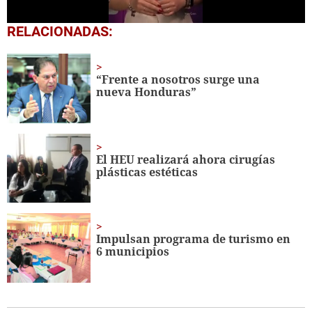
0
RELACIONADAS:
seconds
of
48
seconds
“Frente a nosotros surge una
nueva Honduras”
El HEU realizará ahora cirugías
plásticas estéticas
Impulsan programa de turismo en
6 municipios