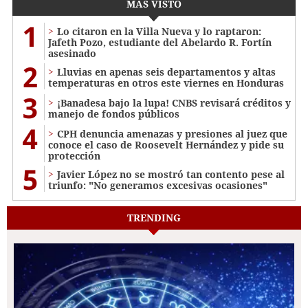
MÁS VISTO
1
Lo citaron en la Villa Nueva y lo raptaron:
Jafeth Pozo, estudiante del Abelardo R. Fortín
asesinado
2
Lluvias en apenas seis departamentos y altas
temperaturas en otros este viernes en Honduras
3
¡Banadesa bajo la lupa! CNBS revisará créditos y
manejo de fondos públicos
4
CPH denuncia amenazas y presiones al juez que
conoce el caso de Roosevelt Hernández y pide su
protección
5
Javier López no se mostró tan contento pese al
triunfo: "No generamos excesivas ocasiones"
TRENDING