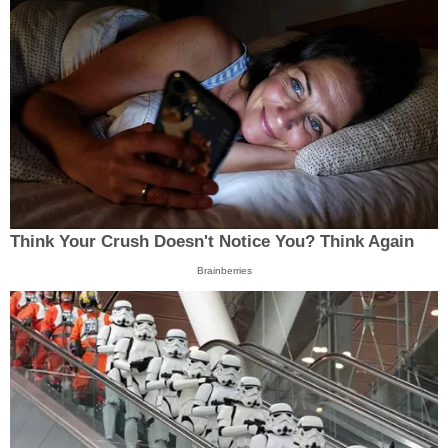
Think Your Crush Doesn't Notice You? Think Again
Brainberries