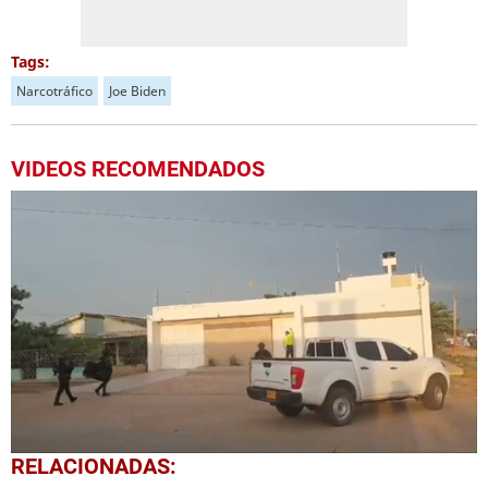
Tags:
Narcotráfico
Joe Biden
VIDEOS RECOMENDADOS
0
RELACIONADAS:
seconds