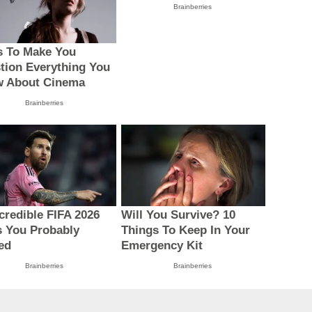
Brainberries
s To Make You
tion Everything You
 About Cinema
Brainberries
ncredible FIFA 2026
Will You Survive? 10
s You Probably
Things To Keep In Your
ed
Emergency Kit
Brainberries
Brainberries