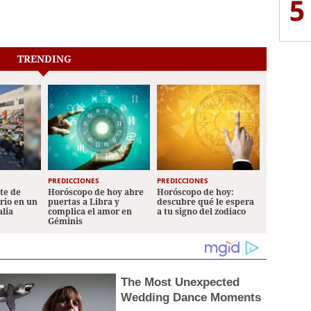
5
TRENDING
PREDICCIONES
PREDICCIONES
ete de
Horóscopo de hoy abre
Horóscopo de hoy:
ario en un
puertas a Libra y
descubre qué le espera
alia
complica el amor en
a tu signo del zodiaco
Géminis
The Most Unexpected
Wedding Dance Moments