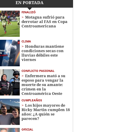
EN PORTADA
FINALIZÓ
Motagua sufrió para
derrotar al FAS en Copa
Centroamericana
CLIMA
Honduras mantiene
condiciones secas con
lluvias débiles este
viernes
CONFLICTO PASIONAL
Enfermera mató a su
esposo para vengar la
muerte de su amante:
crimen en la
Centroamérica Oeste
CUMPLEAÑOS
Los hijos mayores de
Ricky Martin cumplen 18
años: ¿A quién se
parecen?
OFICIAL