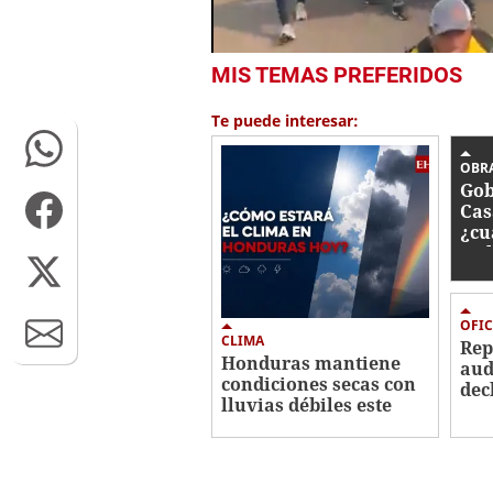
0
MIS TEMAS PREFERIDOS
seconds
of
19
Te puede interesar:
seconds
Volume
0%
OBR
Gob
Cas
¿cu
tra
OFIC
CLIMA
Re
Honduras mantiene
aud
condiciones secas con
dec
lluvias débiles este
imp
viernes
Her