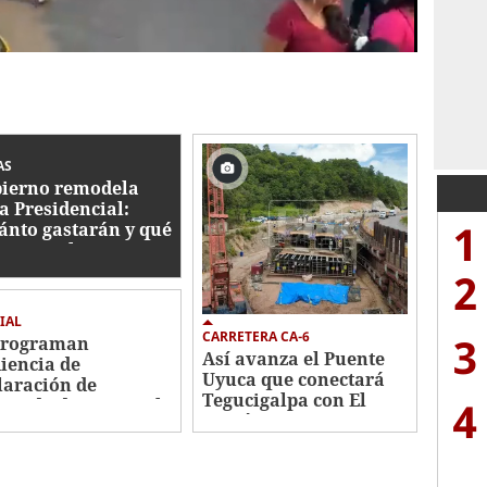
AS
ierno remodela
a Presidencial:
1
ánto gastarán y qué
bajos se hacen?
2
IAL
3
CARRETERA CA-6
programan
Así avanza el Puente
iencia de
Uyuca que conectará
laración de
Tegucigalpa con El
4
utado de Roosevelt
Paraíso
nández