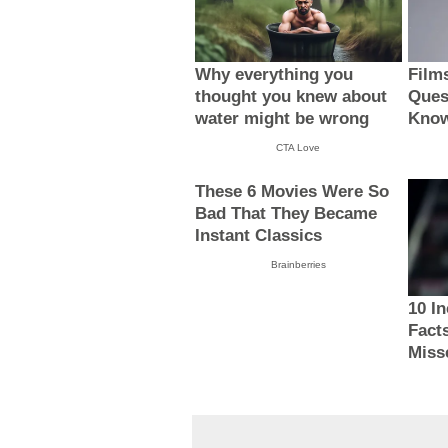
Why everything you
Film
thought you knew about
Ques
water might be wrong
Know
CTA Love
These 6 Movies Were So
Bad That They Became
Instant Classics
Brainberries
10 I
Fact
Miss