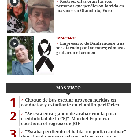
Rostros: ellas eran las seis
personas que perdieron la vida en
masacre en Olanchito, Yoro
IMPACTANTE
Empresario de Danlí muere tras
ser atacado por ladrones; cámaras
grabaron el crimen
MÁS VISTO
1
Choque de bus escolar provoca heridas en
conductor y estudiante en el anillo periférico
2
"Se está encargando de acabar con la poca
credibilidad de la CSJ": Maribel Espinoza
cuestiona el regreso de JOH
3
"Estaba perdiendo el habla, no podía caminar":
doña Josefa murió carbonizada en su casa en