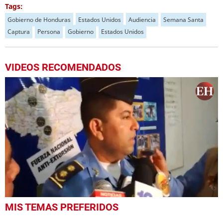
Tags:
Gobierno de Honduras
Estados Unidos
Audiencia
Semana Santa
Captura
Persona
Gobierno
Estados Unidos
VIDEOS RECOMENDADOS
0
MIS TEMAS PREFERIDOS
seconds
of