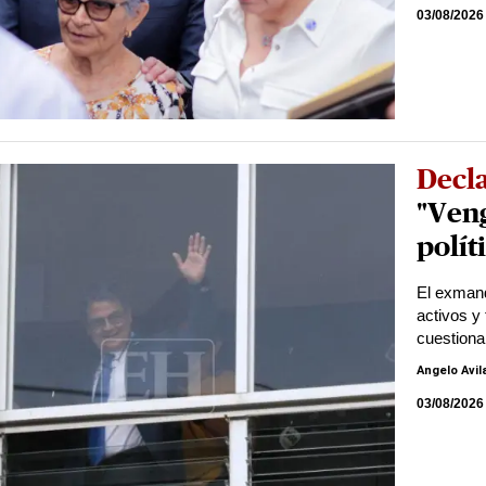
03/08/2026
Decl
"Veng
polít
El exmand
activos y
cuestiona
Angelo Avil
03/08/2026