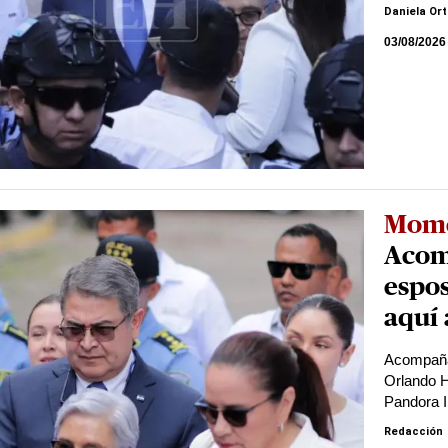
Daniela Or
03/08/2026
Mome
Acom
espos
aquí
Acompañad
Orlando H
Pandora I
Redacción