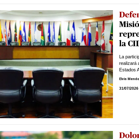
Defe
Misi
repre
la C
La partic
realizará
Estados 
Elvis Mend
31/07/2026
Dolo