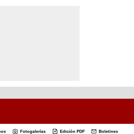
eos
Fotogalerías
Edición PDF
Boletines