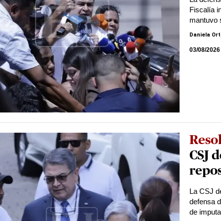
Fiscalía i
mantuvo 
Daniela Or
03/08/2026
Reso
CSJ d
repos
La CSJ de
defensa d
de imput