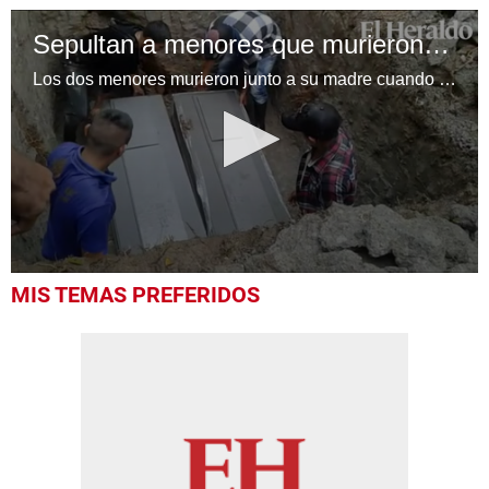
Sepultan a menores que murieron soterrados en La Paz
Los dos menores murieron junto a su madre cuando un deslizamiento se llevó la casa donde habitaban en la aldea Santa Ana, La Paz.
0
MIS TEMAS PREFERIDOS
seconds
of
13
seconds