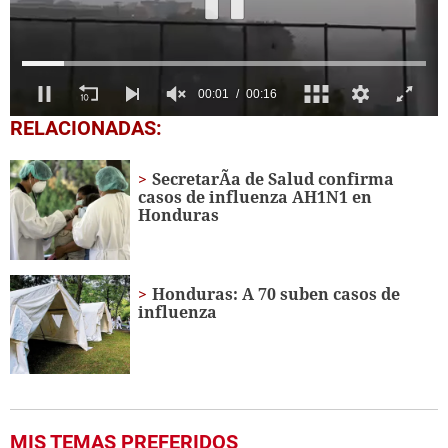
0
RELACIONADAS:
seconds
of
15
SecretarÃ­a de Salud confirma
seconds
casos de influenza AH1N1 en
Honduras
Honduras: A 70 suben casos de
influenza
MIS TEMAS PREFERIDOS