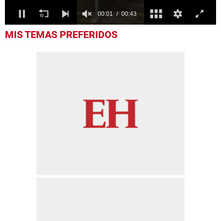
0
MIS TEMAS PREFERIDOS
seconds
of
43
seconds