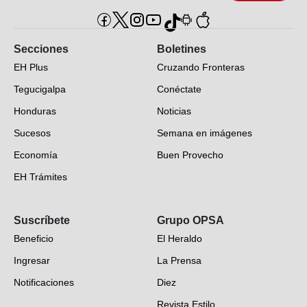
Secciones
Boletines
EH Plus
Cruzando Fronteras
Tegucigalpa
Conéctate
Honduras
Noticias
Sucesos
Semana en imágenes
Economía
Buen Provecho
EH Trámites
Opinión
Suscríbete
Grupo OPSA
EH Verifica
Beneficio
El Heraldo
Fotogalerías
Ingresar
La Prensa
Deportes
Notificaciones
Diez
Videos
Revista Estilo