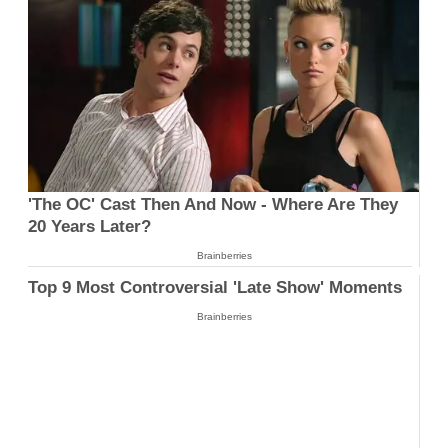
'The OC' Cast Then And Now - Where Are They
20 Years Later?
Brainberries
Top 9 Most Controversial 'Late Show' Moments
Brainberries