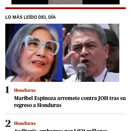
0
seconds
of
LO MÁS LEÍDO DEL DÍA
1
minute,
57
seconds
1
Honduras
Maribel Espinoza arremete contra JOH tras su
regreso a Honduras
2
Honduras