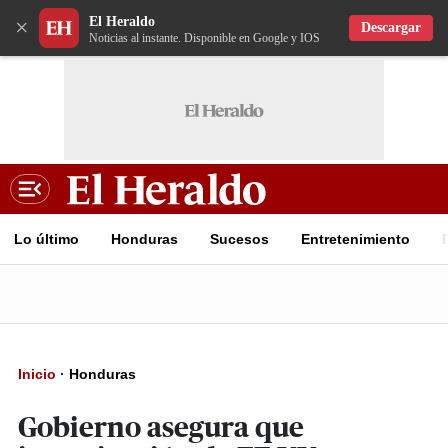
El Heraldo
×
Descargar
Noticias al instante. Disponible en Google y IOS
Lo último
Honduras
Sucesos
Entretenimiento
Inicio
·
Honduras
Gobierno asegura que