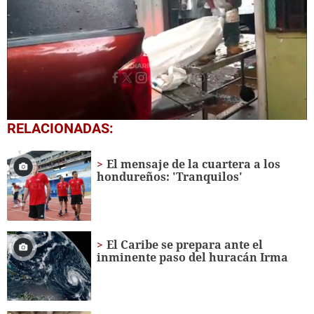
0
RELACIONADAS:
seconds
of
2
El mensaje de la cuartera a los
minutes,
hondureños: 'Tranquilos'
0
El Caribe se prepara ante el
inminente paso del huracán Irma