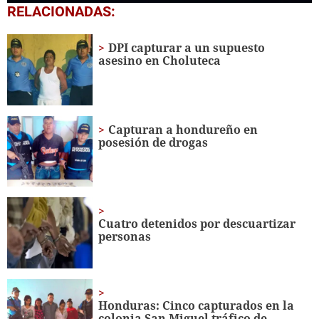
0
RELACIONADAS:
seconds
of
40
DPI capturar a un supuesto
seconds
asesino en Choluteca
Capturan a hondureño en
posesión de drogas
Cuatro detenidos por descuartizar
personas
Honduras: Cinco capturados en la
colonia San Miguel tráfico de