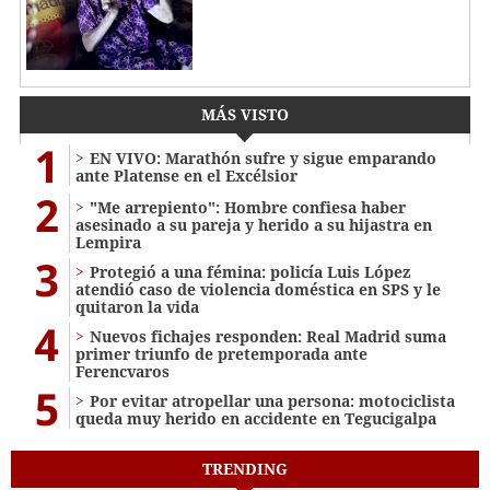
MÁS VISTO
1
EN VIVO: Marathón sufre y sigue emparando
ante Platense en el Excélsior
2
"Me arrepiento": Hombre confiesa haber
asesinado a su pareja y herido a su hijastra en
Lempira
3
Protegió a una fémina: policía Luis López
atendió caso de violencia doméstica en SPS y le
quitaron la vida
4
Nuevos fichajes responden: Real Madrid suma
primer triunfo de pretemporada ante
Ferencvaros
5
Por evitar atropellar una persona: motociclista
queda muy herido en accidente en Tegucigalpa
TRENDING