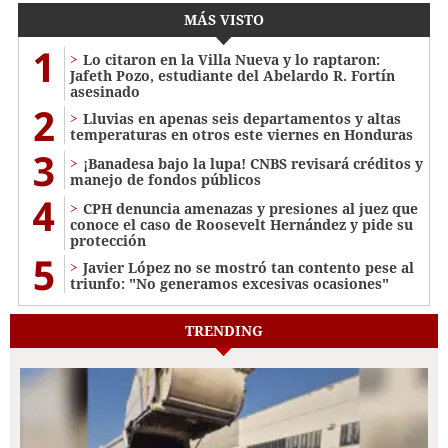
MÁS VISTO
1
Lo citaron en la Villa Nueva y lo raptaron:
Jafeth Pozo, estudiante del Abelardo R. Fortín
asesinado
2
Lluvias en apenas seis departamentos y altas
temperaturas en otros este viernes en Honduras
3
¡Banadesa bajo la lupa! CNBS revisará créditos y
manejo de fondos públicos
4
CPH denuncia amenazas y presiones al juez que
conoce el caso de Roosevelt Hernández y pide su
protección
5
Javier López no se mostró tan contento pese al
triunfo: "No generamos excesivas ocasiones"
TRENDING