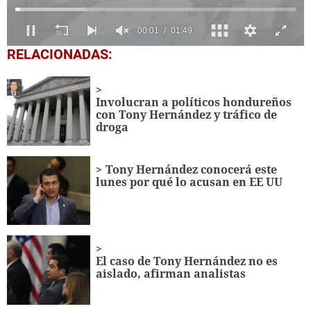
0
RELACIONADAS:
seconds
of
1
minute,
Involucran a políticos hondureños
49
con Tony Hernández y tráfico de
seconds
droga
Tony Hernández conocerá este
lunes por qué lo acusan en EE UU
El caso de Tony Hernández no es
aislado, afirman analistas