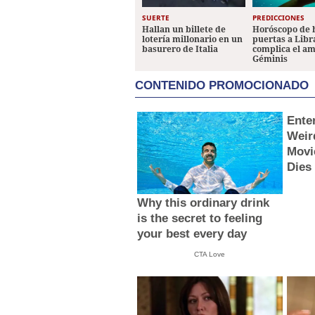
SUERTE
PREDICCIONES
Hallan un billete de
Horóscopo de 
lotería millonario en un
puertas a Libr
basurero de Italia
complica el a
Géminis
CONTENIDO PROMOCIONADO
Ente
Weir
Movi
Dies
Why this ordinary drink
is the secret to feeling
your best every day
CTA Love