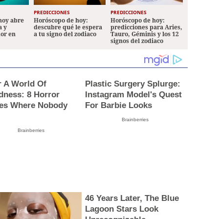
PREDICCIONES
PREDICCIONES
hoy abre
Horóscopo de hoy:
Horóscopo de hoy:
a y
descubre qué le espera
predicciones para Aries,
mor en
a tu signo del zodiaco
Tauro, Géminis y los 12
signos del zodiaco
r A World Of
Plastic Surgery Splurge:
dness: 8 Horror
Instagram Model's Quest
es Where Nobody
For Barbie Looks
Brainberries
Brainberries
46 Years Later, The Blue
Lagoon Stars Look