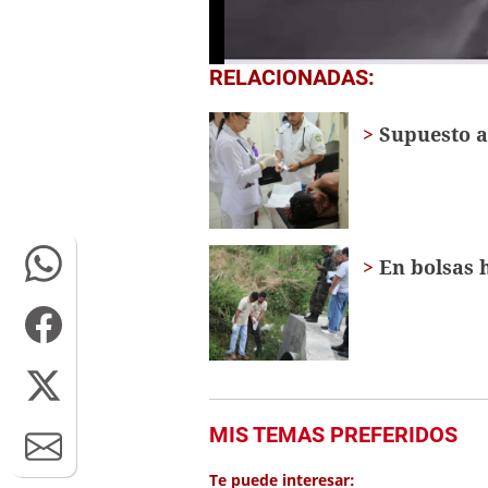
0
RELACIONADAS:
of
1
minute,
Supuesto a
0
Volume
0%
En bolsas 
MIS TEMAS PREFERIDOS
Te puede interesar: