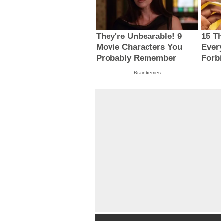
They're Unbearable! 9
15 T
Movie Characters You
Ever
Probably Remember
Forb
Brainberries