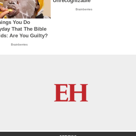
Unrecognizable
Brainberries
hings You Do
yday That The Bible
ids: Are You Guilty?
Brainberries