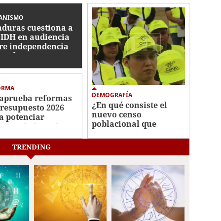
ANISMO
duras cuestiona a
CIDH en audiencia
re independencia
icial
ORMA
DEMOGRAFÍA
aprueba reformas
¿En qué consiste el
Presupuesto 2026
nuevo censo
a potenciar
poblacional que
ectividad escolar,
anunció el Gobierno
ustria militar y
de Honduras?
minar plazas
TRENDING
tasmas