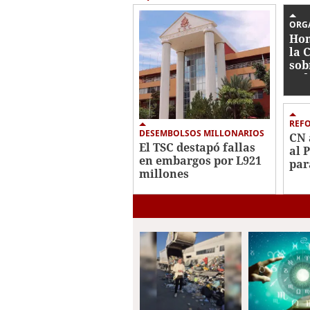
ORG
Hon
la 
sob
jud
REF
DESEMBOLSOS MILLONARIOS
CN 
El TSC destapó fallas
al 
en embargos por L921
par
millones
con
ind
eli
fan