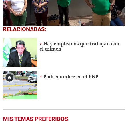
0
RELACIONADAS:
seconds
of
1
Hay empleados que trabajan con
minute,
el crimen
17
seconds
Podredumbre en el RNP
MIS TEMAS PREFERIDOS