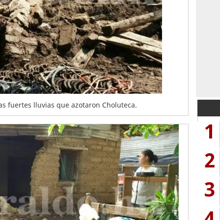
as fuertes lluvias que azotaron Choluteca.
1
2
3
4