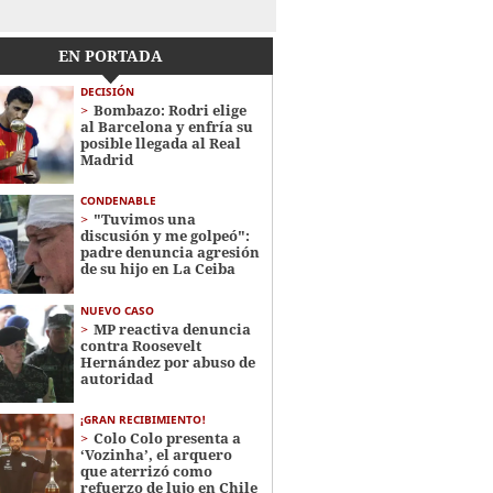
EN PORTADA
DECISIÓN
Bombazo: Rodri elige
al Barcelona y enfría su
posible llegada al Real
Madrid
CONDENABLE
"Tuvimos una
discusión y me golpeó":
padre denuncia agresión
de su hijo en La Ceiba
NUEVO CASO
MP reactiva denuncia
contra Roosevelt
Hernández por abuso de
autoridad
¡GRAN RECIBIMIENTO!
Colo Colo presenta a
‘Vozinha’, el arquero
que aterrizó como
refuerzo de lujo en Chile