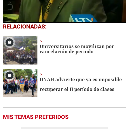
0
RELACIONADAS:
seconds
of
2
minutes,
Universitarios se movilizan por
45
cancelación de periodo
seconds
UNAH advierte que ya es imposible
recuperar el II período de clases
MIS TEMAS PREFERIDOS