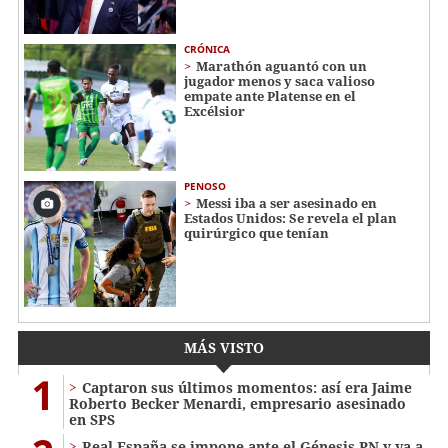
CRÓNICA
Marathón aguantó con un
jugador menos y saca valioso
empate ante Platense en el
Excélsior
PENOSO
Messi iba a ser asesinado en
Estados Unidos: Se revela el plan
quirúrgico que tenían
MÁS VISTO
1
Captaron sus últimos momentos: así era Jaime
Roberto Becker Menardi​​​, empresario asesinado
en SPS
Real España se impone ante el Génesis PN y va a